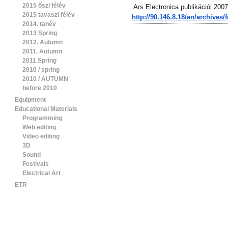
2015 őszi félév
Ars Electronica publikációi 2007-
2015 tavaszi félév
http://90.146.8.18/en/
archives/f
2014. tanév
2013 Spring
2012. Autumn
2011. Autumn
2011 Spring
2010 / spring
2010 / AUTUMN
before 2010
Equipment
Educational Materials
Programming
Web editing
Video editing
3D
Sound
Festivals
Electrical Art
ETR