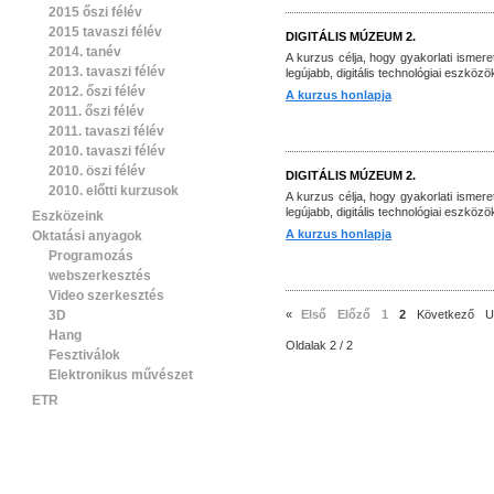
2015 őszi félév
2015 tavaszi félév
DIGITÁLIS MÚZEUM 2.
2014. tanév
A kurzus célja, hogy gyakorlati ismere
2013. tavaszi félév
legújabb, digitális technológiai eszköz
2012. őszi félév
A kurzus honlapja
2011. őszi félév
2011. tavaszi félév
2010. tavaszi félév
2010. öszi félév
DIGITÁLIS MÚZEUM 2.
2010. előtti kurzusok
A kurzus célja, hogy gyakorlati ismere
legújabb, digitális technológiai eszköz
Eszközeink
A kurzus honlapja
Oktatási anyagok
Programozás
webszerkesztés
Video szerkesztés
3D
«
Első
Előző
1
2
Következő
U
Hang
Oldalak 2 / 2
Fesztiválok
Elektronikus művészet
ETR