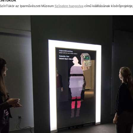
ZÍNTÜKÖR
SzínTükör az Iparművészeti Múzeum
Színekre hangolva
című kiállításának kísérőprojektj