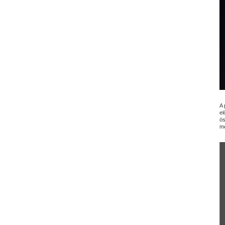
A 
el
ös
me