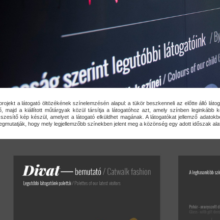
projekt a látogató öltözékének színelemzésén alapul: a tükör beszkenneli az előtte álló látogat
ő, majd a kiállított műtárgyak közül társítja a látogatóhoz azt, amely színben leginkább 
szesítő kép készül, amelyet a látogató elküldhet magának. A látogatókat jellemző adatokbó
gmutatják, hogy mely legjellemzőbb színekben jelent meg a közönség egy adott időszak alatt,