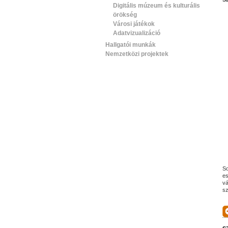
Digitális múzeum és kulturális
örökség
Városi játékok
Adatvizualizáció
Hallgatói munkák
Nemzetközi projektek
So
es
vá
sz