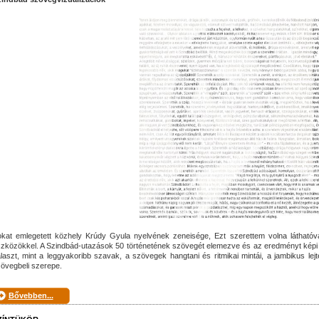
kat emlegetett közhely Krúdy Gyula nyelvének zeneisége, Ezt szerettem volna láthatóvá,
zközökkel. A Szindbád-utazások 50 történetének szövegét elemezve és az eredményt képi
laszt, mint a leggyakoribb szavak, a szövegek hangtani és ritmikai mintái, a jambikus l
övegbeli szerepe.
Bővebben...