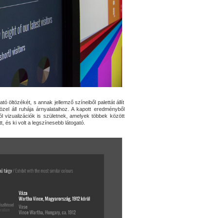
ó öltözékét, s annak jellemző színeiből palettát állít
közel áll ruhája árnyalataihoz. A kapott eredményből
l vizualizációk is születnek, amelyek többek között
 és ki volt a legszínesebb látogató.