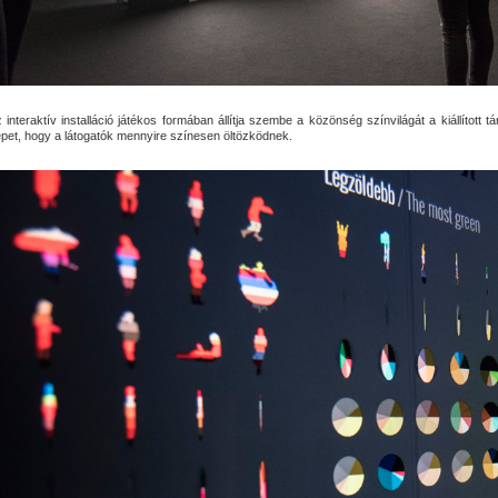
 interaktív installáció játékos formában állítja szembe a közönség színvilágát a kiállított t
pet, hogy a látogatók mennyire színesen öltözködnek.