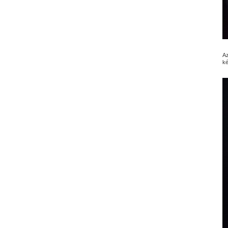
Az
ké