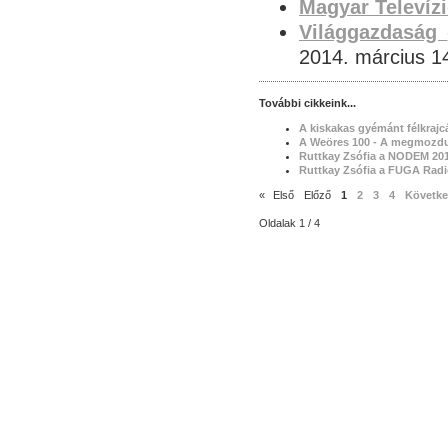
Magyar Televíz
Világgazdaság
2014. március 1
További cikkeink...
A kiskakas gyémánt félkrajc
A Weöres 100 - A megmozdult
Ruttkay Zsófia a NODEM 201
Ruttkay Zsófia a FUGA Rad
«
Első
Előző
1
2
3
4
Követk
Oldalak 1 / 4