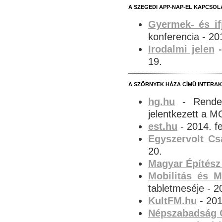
A SZEGEDI APP-NAP-EL KAPCSO
Gyermek- és if
konferencia - 20
Irodalmi jelen
-
19.
A SZÖRNYEK HÁZA CÍMŰ INTERA
hg.hu
- Rendet
jelentkezett a M
est.hu
- 2014. f
Egyszervolt C
20.
Magyar Építés
Mobilitás és M
tabletmeséje - 2
KultFM.hu
- 201
Népszabadság 