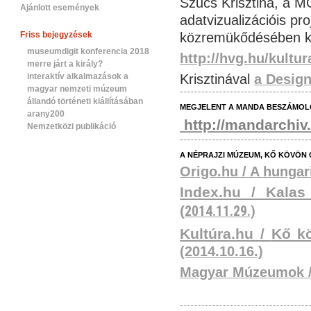
Szűcs Krisztina, a M
Ajánlott események
adatvizualizációis pr
Friss bejegyzések
közremükődésében ké
museumdigit konferencia 2018
http://hvg.hu/kult
merre járt a király?
interaktív alkalmazások a
Krisztinával
a Design 
magyar nemzeti múzeum
állandó történeti kiállításában
MEGJELENT A MANDA BESZÁMOLÓ
arany200
http://mandarchiv.
Nemzetközi publikáció
A NÉPRAJZI MÚZEUM, KŐ KÖVÖN
Origo.hu / A hungar
Index.hu / Kalas
(
2014.11.29.)
Kultúra.hu /
Kő kö
(2014.10.16.)
Magyar Múzeumok 