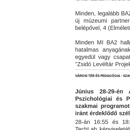
Minden, legalább BA2
új múzeumi partner
belépővel, 4 (Elméleti
Minden MI BA2 hall
hatalmas anyagának
egyedül vagy csapa
"Zsidó Levéltár Proje
VÁROSI TÉR ÉS PEDAGÓGIA - SZ
Június 28-29-én
Pszichológiai és 
szakmai programot
iránt érdeklődő sz
28-án 16:55 és 18
TechLab képviseleté