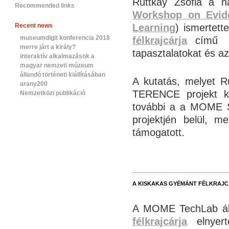
Ruttkay Zsófia a 
Recommended links
Workshop on Evid
Recent news
Learning
) ismertett
museumdigit konferencia 2018
félkrajcárja
című in
merre járt a király?
tapasztalatokat és az
interaktív alkalmazások a
magyar nemzeti múzeum
állandó történeti kiállításában
A kutatás, melyet R
arany200
TERENCE projekt ker
Nemzetközi publikáció
további a
a MOME Szo
projektjén belül, m
támogatott.
A KISKAKAS GYÉMÁNT FÉLKRAJCÁ
A MOME TechLab álta
félkrajcárja
elnyert