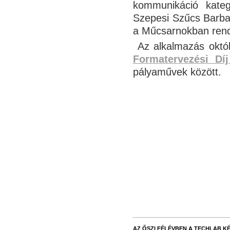
kommunikáció kateg
Szepesi Szűcs Barbar
a Műcsarnokban rende
Az alkalmazás
októ
Formatervezési Dí
pályaművek között.
AZ ŐSZI FÉLÉVBEN A TECHLAB KÉ