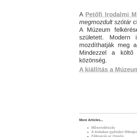
A
Petőfi Irodalmi 
megmozdult szótár
c
A Múzeum felkérésé
született. Modern 
mozdíthatják meg a 
Mindezzel a költő 
közönség.
A kiállítás a Múzeu
More Articles...
Műsorváltozás
A kiskakas gyémánt félkraj
Félkrajcár az Origón