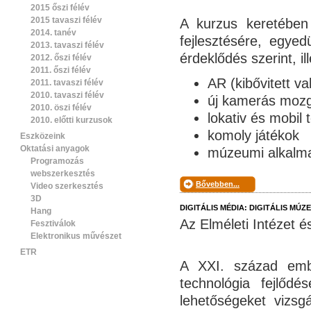
2015 őszi félév
2015 tavaszi félév
A kurzus keretében 
2014. tanév
fejlesztésére, egye
2013. tavaszi félév
érdeklődés szerint, i
2012. őszi félév
2011. őszi félév
AR (kibővitett va
2011. tavaszi félév
2010. tavaszi félév
új kamerás mozg
2010. öszi félév
lokativ és mobil 
2010. előtti kurzusok
komoly játékok
Eszközeink
Oktatási anyagok
múzeumi alkalm
Programozás
webszerkesztés
Bővebben...
Video szerkesztés
3D
DIGITÁLIS MÉDIA: DIGITÁLIS MÚZ
Hang
Az Elméleti Intézet 
Fesztiválok
Elektronikus művészet
ETR
A XXI. század emb
technológia fejlőd
lehetőségeket vizsgá