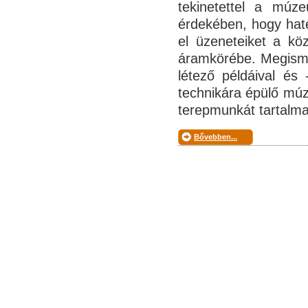
tekinetettel a múze
érdekében, hogy haté
el üzeneteiket a k
áramkörébe. Megism
létező példáival és
technikára épülő múze
terepmunkát tartalm
Bővebben...