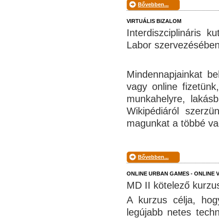
Bővebben...
VIRTUÁLIS BIZALOM
Interdiszciplináris 
Labor szervezésében,
Mindennapjainkat beh
vagy online fizetünk
munkahelyre, lakásb
Wikipédiáról szerzü
magunkat a többé vag
Bővebben...
ONLINE URBAN GAMES - ONLINE 
MD II kötelező kurzus
A kurzus célja, ho
legújabb netes techn