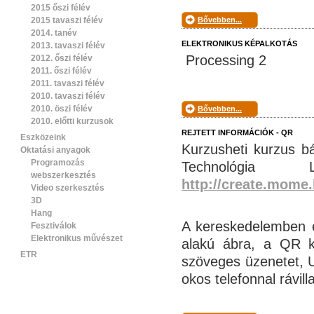
2015 őszi félév
2015 tavaszi félév
Bővebben...
2014. tanév
ELEKTRONIKUS KÉPALKOTÁS
2013. tavaszi félév
Processing 2
2012. őszi félév
2011. őszi félév
2011. tavaszi félév
2010. tavaszi félév
2010. öszi félév
Bővebben...
2010. előtti kurzusok
REJTETT INFORMÁCIÓK - QR
Eszközeink
Kurzusheti kurzus b
Oktatási anyagok
Programozás
Technológia
webszerkesztés
http://create.mome
Video szerkesztés
3D
Hang
A kereskedelemben el
Fesztiválok
Elektronikus művészet
alakú ábra, a QR kó
ETR
szöveges üzenetet, 
okos telefonnal rávil