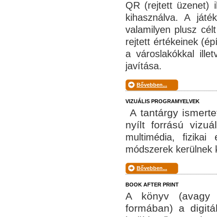
QR (rejtett üzenet) 
kihasználva. A ját
valamilyen plusz cél
rejtett értékeinek (é
a városlakókkal ille
javítása.
Bővebben...
VIZUÁLIS PROGRAMYELVEK
A tantárgy ismert
nyílt forrású vizuá
multimédia, ﬁzikai
módszerek kerülnek k
Bővebben...
BOOK AFTER PRINT
A könyv (avagy a
formában) a digit