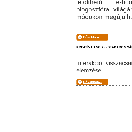
letölthető e-
blogoszféra
világ
módokon megújulha
Bővebben...
KREATÍV HANG 2 - (SZABADON V
Interakció, visszacs
elemzése.
Bővebben...