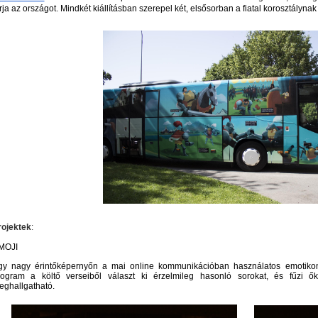
rja az országot. Mindkét kiállításban szerepel két, elsősorban a fiatal korosztálynak s
rojektek
:
MOJI
gy nagy érintőképernyőn a mai online kommunikációban használatos emotikono
rogram a költő verseiből választ ki érzelmileg hasonló sorokat, és fűzi 
ghallgatható. 