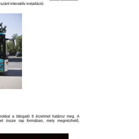
zánt interaktív installáció.
kkal a látogató 6 érzelmet határoz meg. A 
őket össze rap formában, mely megnézhető, 