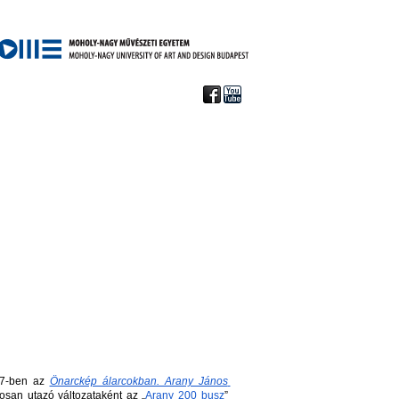
17-ben az
Önarckép álarcokban. Arany János 
gosan utazó változataként az „
Arany 200 busz
” 