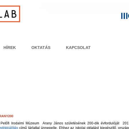
HÍREK
OKTATÁS
KAPCSOLAT
RANY200
 Petőfi Irodalmi Múzeum  Arany János születésének 200-dik évfordulóját  20
lékkiállítás
című tárlattal ünnepelte. Ehhez az iskolai oktatást kiegészítő, orszá