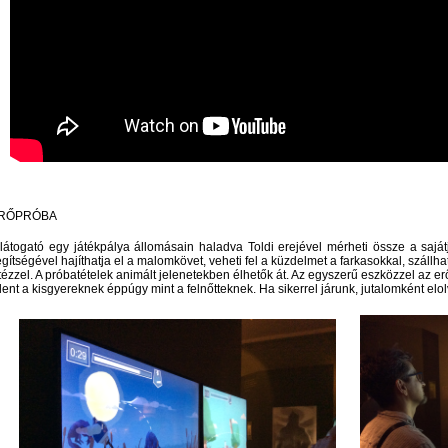
RŐPRÓBA
látogató egy játékpálya állomásain haladva Toldi erejével mérheti össze a sajátját
gítségével hajíthatja el a malomkövet, veheti fel a küzdelmet a farkasokkal, száll
tézzel. A próbatételek animált jelenetekben élhetők át. Az egyszerű eszközzel az erők
lent a kisgyereknek éppúgy mint a felnőtteknek. Ha sikerrel járunk, jutalomként elol