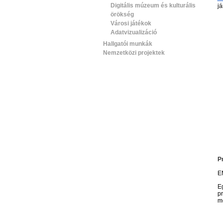
Digitális múzeum és kulturális
já
örökség
Városi játékok
Adatvizualizáció
Hallgatói munkák
Nemzetközi projektek
P
E
E
p
me