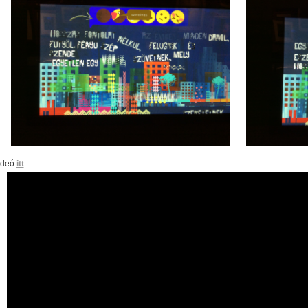
ideó
itt
.