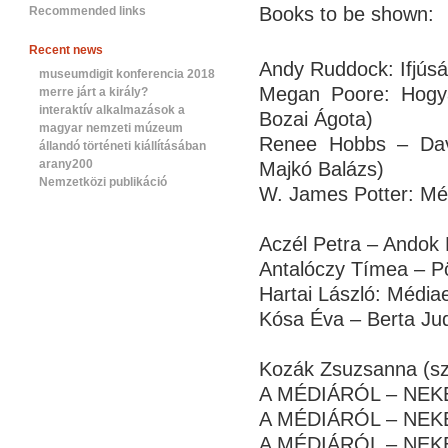
Books to be shown:
Recommended links
Recent news
Andy Ruddock: Ifjús
museumdigit konferencia 2018
Megan Poore: Hogya
merre járt a király?
interaktív alkalmazások a
Bozai Ágota)
magyar nemzeti múzeum
Renee Hobbs – Davi
állandó történeti kiállításában
arany200
Majkó Balázs)
Nemzetközi publikáció
W. James Potter: Méd
Aczél Petra – Andok
Antalóczy Tímea – Pö
Hartai László: Médi
Kósa Éva – Berta Judi
Kozák Zsuzsanna (sz
A MÉDIÁRÓL – NEKED 
A MÉDIÁRÓL – NEKED 
A MÉDIÁRÓL – NEKED 