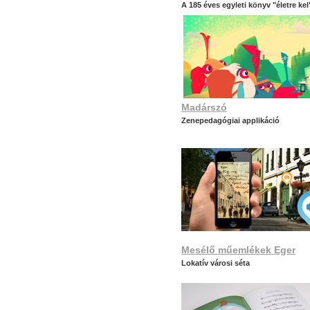
A 185 éves egyleti könyv "életre kel
Madárszó
Zenepedagógiai applikáció
Mesélő műemlékek Eger
Lokatív városi séta