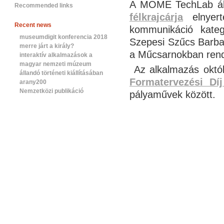
A MOME TechLab álta
Recommended links
félkrajcárja
elnyert
Recent news
kommunikáció kateg
museumdigit konferencia 2018
Szepesi Szűcs Barbar
merre járt a király?
a Műcsarnokban rende
interaktív alkalmazások a
magyar nemzeti múzeum
Az alkalmazás
októ
állandó történeti kiállításában
Formatervezési Dí
arany200
Nemzetközi publikáció
pályaművek között.