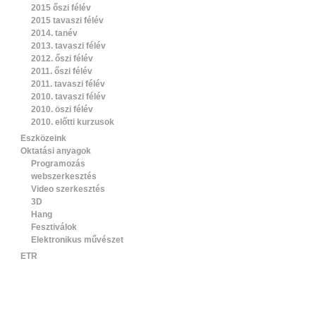
2015 őszi félév
2015 tavaszi félév
2014. tanév
2013. tavaszi félév
2012. őszi félév
2011. őszi félév
2011. tavaszi félév
2010. tavaszi félév
2010. öszi félév
2010. előtti kurzusok
Eszközeink
Oktatási anyagok
Programozás
webszerkesztés
Video szerkesztés
3D
Hang
Fesztiválok
Elektronikus művészet
ETR