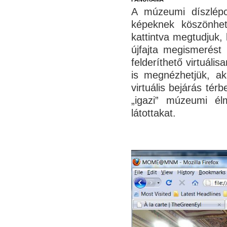
A múzeumi díszlépcs
képeknek köszönhet
kattintva megtudjuk, 
újfajta megismerést
felderíthető virtuális
is megnézhetjük, aká
virtuális bejárás tér
„igazi” múzeumi élm
látottakat.