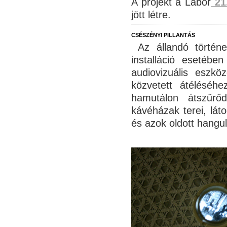
A projekt a Labor
21
jött létre.
CSÉSZÉNYI PILLANTÁS
Az állandó történet
installáció esetébe
audiovizuális eszk
közvetett átéléséhe
hamutálon átszűrő
kávéházak terei, lát
és azok oldott hangu