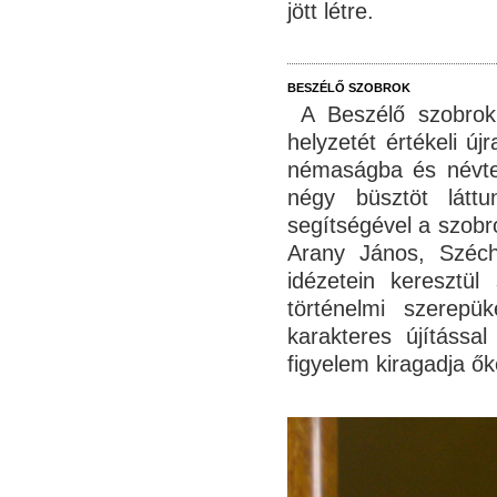
jött létre.
BESZÉLŐ SZOBROK
A Beszélő szobrok i
helyzetét értékeli ú
némaságba és névtel
négy büsztöt látt
segítségével a szobr
Arany János, Széche
idézetein keresztül
történelmi szerepü
karakteres újítással
figyelem kiragadja ők