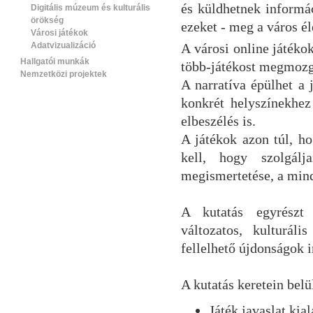
és küldhetnek informá
Digitális múzeum és kulturális
örökség
ezeket - meg a város él
Városi játékok
Adatvizualizáció
A városi online játékok
Hallgatói munkák
több-játékost megmozga
Nemzetközi projektek
A narratíva épülhet a 
konkrét helyszínekhez 
elbeszélés is.
A játékok azon túl, h
kell, hogy szolgálj
megismertetése, a mind
A kutatás egyrészt 
változatos, kulturál
fellelhető újdonságok 
A kutatás keretein belü
Játék javaslat kia