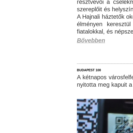
résztvevői a cselek
szereplőit és helyszín
A Hajnali háztetők ok
élményen keresztül
fiatalokkal, és népsz
Bővebben
BUDAPEST 100
A kétnapos városfelf
nyitotta meg kapuit a