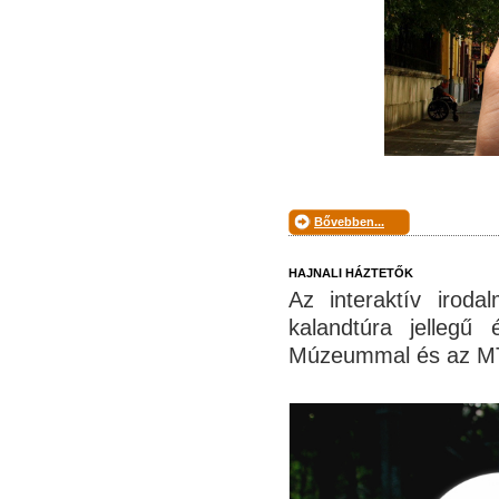
Bővebben...
HAJNALI HÁZTETŐK
Az interaktív iroda
kalandtúra jellegű
Múzeummal és az MT