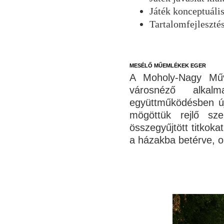
Játék konceptuális
Tartalomfejlesztés
MESÉLŐ MŰEMLÉKEK EGER
A Moholy-Nagy Műv
városnéző alkalm
együttműködésben újf
mögöttük rejlő sz
összegyűjtött titkoka
a házakba betérve, o