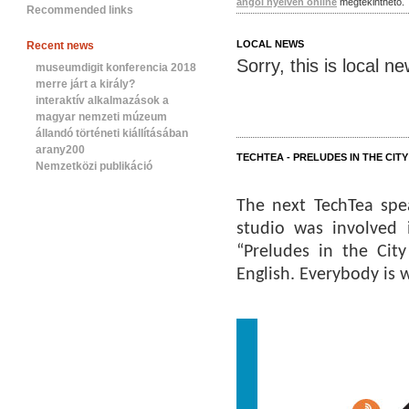
angol nyelven online
megtekinthető.
Recommended links
LOCAL NEWS
Recent news
Sorry, this is local n
museumdigit konferencia 2018
merre járt a király?
interaktív alkalmazások a
magyar nemzeti múzeum
állandó történeti kiállításában
arany200
TECHTEA - PRELUDES IN THE CITY
Nemzetközi publikáció
The next TechTea spe
studio was involved i
“Preludes in the Ci
English. Everybody is