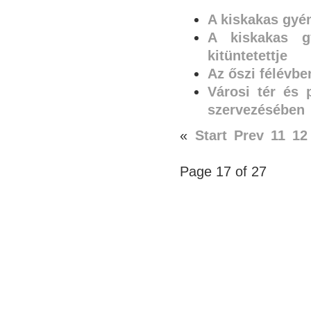
A kiskakas gyé
A kiskakas gy
kitüntetettje
Az őszi félévbe
Városi tér és
szervezésében
«
Start
Prev
11
12
Page 17 of 27