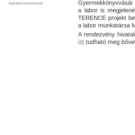
Gyermekkönyvvásár 
Ajánlott események
a labor is megjelené
TERENCE projekt bemut
a labor munkatársa M
A rendezvény hivata
itt
tudható meg bőveb