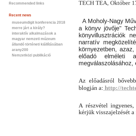
TECH TEA, Október 1
Recommended links
Recent news
A Moholy-Nagy Művé
museumdigit konferencia 2018
a könyv jövője" Te
merre járt a király?
interaktív alkalmazások a
könyvillusztrációk
nev
magyar nemzeti múzeum
narratív megközelít
állandó történeti kiállításában
környezetben, azaz, 
arany200
előadó elméleti 
Nemzetközi publikáció
megválaszolásához, e
Az előadásról bővebb
blogján a:
http://techt
A részvétel ingyenes,
kérjük visszajelzését a 