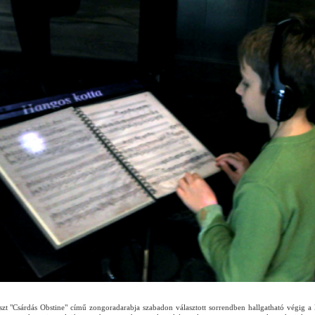
szt "Csárdás Obstine" című zongoradarabja szabadon választott sorrendben hallgatható végig a l