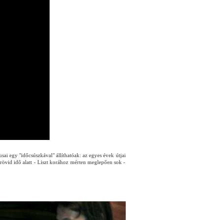
i egy "időcsúszkával" állíthatóak: az egyes évek útjai
rövid idő alatt - Liszt korához mérten meglepően sok -