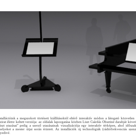
stalláció
ink a megszokott történeti kiállításoktól eltérő interaktív módon a látogató közvetle
zirat életre keltett verziója: az oldalak lapozgatása közben Liszt Csárdás Obsztiné darabját k
iszt utazásai" pedig a szerző utazásainak vizualizációja egy interaktív térképen, ahol idős
elyeket a mester útjai során érintett. Az installációk új technológiák (rádiófrekvenciás szen
yedivé.