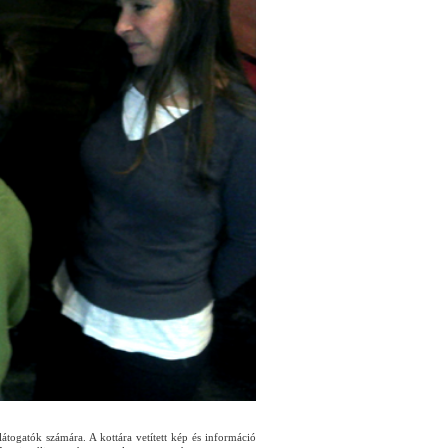
átogatók számára. A kottára vetített kép és információ