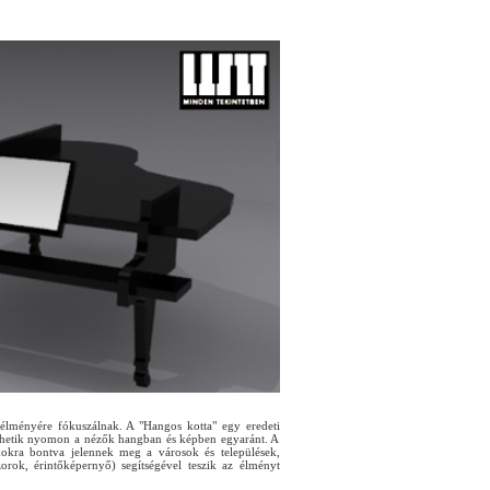
n élményére fókuszálnak. A "Hangos kotta" egy eredeti
övethetik nyomon a nézők hangban és képben egyaránt. A
zakokra bontva jelennek meg a városok és települések,
zorok, érintőképernyő) segítségével teszik az élményt