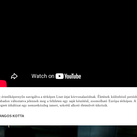
 érintőképernyőn navigálva a térképen Liszt útjai körvonalazódnak. Életének különböző periódusa
abadon változtatva jelennek meg a felületen egy saját készítésű, zoomolható Európa térképen. A 
gtett úthálózat egy nemzetközileg ismert, sokrétű alkotó életművét tükrözik.
ANGOS KOTTA