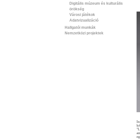
Digitális múzeum és kulturális
örökség
Városi játékok
Adatvizualizáció
Hallgatói munkák
Nemzetközi projektek
In
ké
"L
am
eg