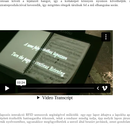
ntosan követi a lejátszott hangot, így a kottaképet könnyen nyomon követhetjük. A v
ziratreprodukcióval keveredik, így mögöttes rétegek tárulnak fel a mű elhangzása során.
lapozós interakció RFID szenzorok segítségével működik: egy-egy lapot áthajtva a lapokba app
épített érzékelők hatósugarába érkeznek, tehát a rendszer mindig tudja, épp melyik lapon járu
tták nyelvezetéhez, ugyanakkor megfigyelhetőek a szerző által beszúrt javítások, zenei gondol