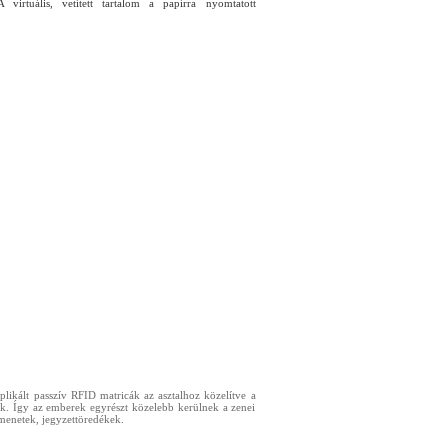
irtuális, vetített tartalom a papírra nyomtatott
likált passzív RFID matricák az asztalhoz közelítve a
nk. Így az emberek egyrészt közelebb kerülnek a zenei
atmenetek, jegyzettöredékek.