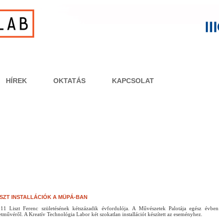
HÍREK
OKTATÁS
KAPCSOLAT
ISZT INSTALLÁCIÓK A MÜPÁ-BAN
11 Liszt Ferenc születésének kétszázadik évfordulója. A Művészetek Palotája egész év
etművéről. A Kreatív Technológia Labor két szokatlan installációt készített az eseményhez.