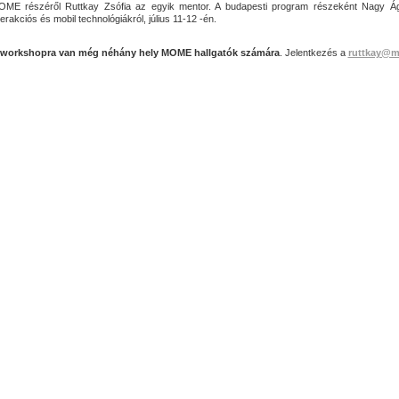
ME részéről Ruttkay Zsófia az egyik mentor. A budapesti program részeként Nagy Á
terakciós és mobil technológiákról, július 11-12 -én.
 workshopra van még néhány hely MOME hallgatók számára
. Jelentkezés a
ruttkay@