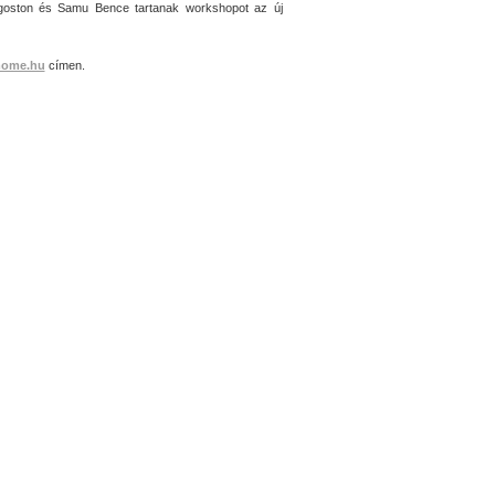
goston és Samu Bence tartanak workshopot az új
mome.hu
címen.