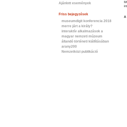
MO
Ajánlott események
in
Friss bejegyzések
A
museumdigit konferencia 2018
merre járt a király?
interaktív alkalmazások a
magyar nemzeti múzeum
állandó történeti kiállításában
arany200
Nemzetközi publikáció