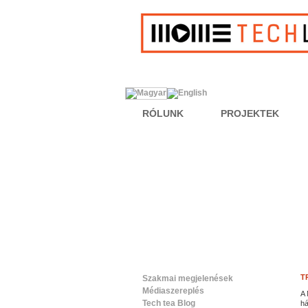
RÓLUNK
PROJEKTEK
T
Szakmai megjelenések
Médiaszereplés
A 
Tech tea Blog
há