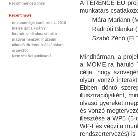
A TERENCE EU projek
Recommended links
munkatárs csatlakozo
Recent news
Mára Mariann (M
museumdigit konferencia 2018
Radnóti Blanka 
merre járt a király?
interaktív alkalmazások a
Szabó Zénó (ELT
magyar nemzeti múzeum
állandó történeti kiállításában
arany200
Mindhárman, a projek
Nemzetközi publikáció
a MOME-ra háruló 
célja, hogy szövegé
olyan vonzó interakt
Ebben döntő szere
illusztraciójaként, m
olvasó gyereket megs
és vonzó megtervezés
illesztése a WP5 (5-
WP-t és végzi a munk
rendszertervezés) is